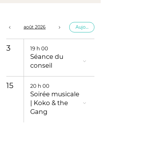
août 2026
Aujourd'hui
3
19 h 00
Séance du
conseil
15
20 h 00
Soirée musicale
| Koko & the
Gang