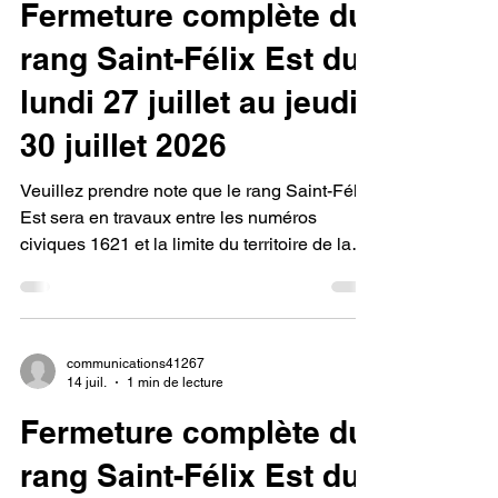
Fermeture complète du
votre collaboration.
rang Saint-Félix Est du
lundi 27 juillet au jeudi
30 juillet 2026
Veuillez prendre note que le rang Saint-Félix
Est sera en travaux entre les numéros
civiques 1621 et la limite du territoire de la
municipalité, afin de faire le remplacement
de trois ponceaux. Une signalisation
adéquate sera mise en place enfin d'assurer
la sécurité des usagers. Merci de votre
communications41267
compréhension et de votre collaboration.
14 juil.
1 min de lecture
Fermeture complète du
rang Saint-Félix Est du