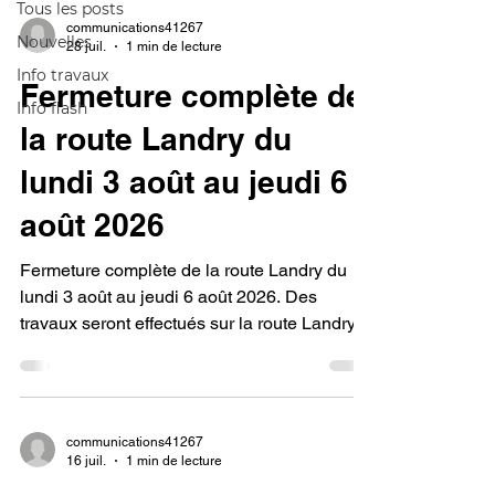
Tous les posts
communications41267
Nouvelles
28 juil.
1 min de lecture
Info travaux
Fermeture complète de
Info flash
la route Landry du
lundi 3 août au jeudi 6
août 2026
Fermeture complète de la route Landry du
lundi 3 août au jeudi 6 août 2026. Des
travaux seront effectués sur la route Landry
près du rang Saint-Félix (entre le rang Saint-
Flavien et le rang Saint-Félix), afin de faire le
remplacement d'un ponceau ainsi que sa
finition. Une signalisation adéquate sera
communications41267
mise en place enfin d'assurer la sécurité des
16 juil.
1 min de lecture
usagers. Merci de votre compréhension et de