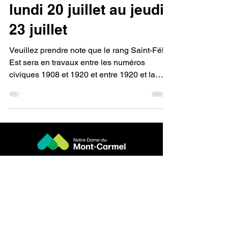
lundi 20 juillet au jeudi
23 juillet
Veuillez prendre note que le rang Saint-Félix
Est sera en travaux entre les numéros
civiques 1908 et 1920 et entre 1920 et la
limite du territoire de la municipalité, afin de
faire le remplacement de deux ponceaux.
Une signalisation adéquate sera mise en
place enfin d'assurer la sécurité des usagers.
Merci de votre compréhension et de votre
collaboration.
Nous joindre
3860, rue de l'Hôtel-de-Ville
Notre-Dame du Mont-Carmel,
G0X 3J0