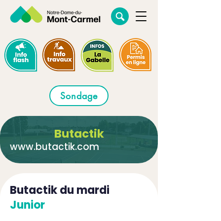
Sondage
Butactik
www.butactik.com
Butactik du mardi
Junior