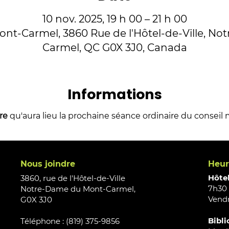
10 nov. 2025, 19 h 00 – 21 h 00
t-Carmel, 3860 Rue de l'Hôtel-de-Ville, N
Carmel, QC G0X 3J0, Canada
Informations
re
 qu'aura lieu la prochaine séance ordinaire du conseil 
Nous joindre
Heur
Hôtel
3860, rue de l'Hôtel-de-Ville
7h30 
Notre-Dame du Mont-Carmel,
Vendr
G0X 3J0
Bibli
Téléphone : (819) 375-9856