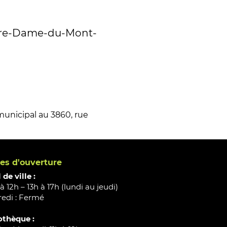
otre-Dame-du-Mont-
municipal au 3860, rue 
es d'ouverture
 de ville :
à 12h – 13h à 17h (lundi au jeudi)
edi : Fermé
othèque :