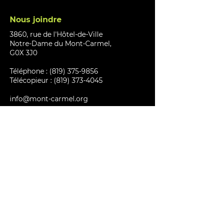
Nous joindre
3860, rue de l'Hôtel-de-Ville
Notre-Dame du Mont-Carmel,
G0X 3J0
Téléphone :
(819) 375-9856
Télécopieur : (819) 373-4045
info@mont-carmel.org
Heures d'ouverture
Hôtel de ville :
7h30 à 12h – 13h à 17h (lundi au jeudi)
Vendredi : Fermé
Bibliothèque :
Mardi et Mercredi: 11h à 19h
Jeudi : 8h à 17h, vendredi : 11h à 17h,
Samedi: 9h à 15h
Lundi et dimanche : Fermé