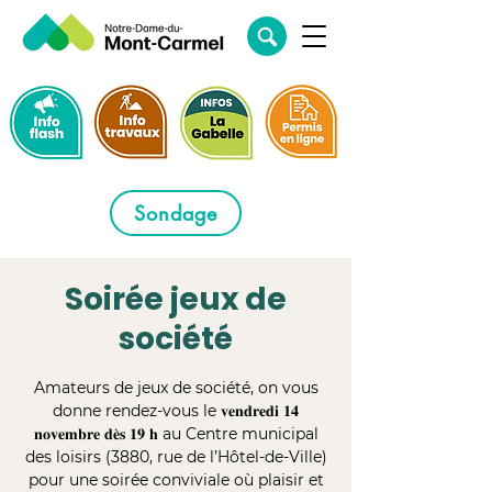
Sondage
Soirée jeux de
société
Amateurs de jeux de société, on vous
donne rendez-vous le 𝐯𝐞𝐧𝐝𝐫𝐞𝐝𝐢 𝟏𝟒
𝐧𝐨𝐯𝐞𝐦𝐛𝐫𝐞 𝐝𝐞̀𝐬 𝟏𝟗 𝐡 au Centre municipal
des loisirs (3880, rue de l’Hôtel-de-Ville)
pour une soirée conviviale où plaisir et