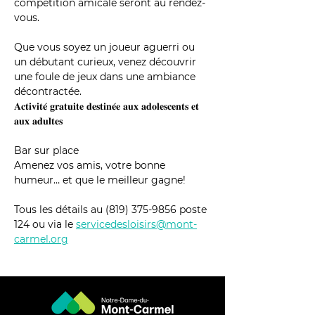
compétition amicale seront au rendez-
vous.
Que vous soyez un joueur aguerri ou 
un débutant curieux, venez découvrir 
une foule de jeux dans une ambiance 
décontractée.
𝐀𝐜𝐭𝐢𝐯𝐢𝐭𝐞́ 𝐠𝐫𝐚𝐭𝐮𝐢𝐭𝐞 𝐝𝐞𝐬𝐭𝐢𝐧𝐞́𝐞 𝐚𝐮𝐱 𝐚𝐝𝐨𝐥𝐞𝐬𝐜𝐞𝐧𝐭𝐬 𝐞𝐭 
𝐚𝐮𝐱 𝐚𝐝𝐮𝐥𝐭𝐞𝐬
Bar sur place
Amenez vos amis, votre bonne 
humeur… et que le meilleur gagne!
Tous les détails au (819) 375-9856 poste 
124 ou via le 
servicedesloisirs@mont-
carmel.org