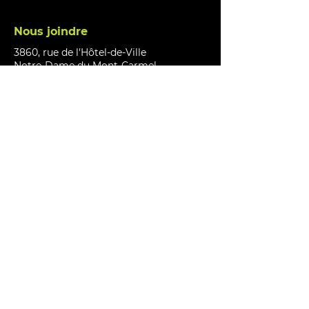
Nous joindre
3860, rue de l'Hôtel-de-Ville
Notre-Dame du Mont-Carmel,
G0X 3J0
Téléphone :
(819) 375-9856
Télécopieur : (819) 373-4045
info@mont-carmel.org
Heures d'ouverture
Hôtel de ville :
7h30 à 12h – 13h à 17h (lundi au jeudi)
Vendredi : Fermé
Bibliothèque :
Mardi et Mercredi: 11h à 19h
Jeudi : 8h à 17h, vendredi : 11h à 17h,
Samedi: 9h à 15h
Lundi et dimanche : Fermé