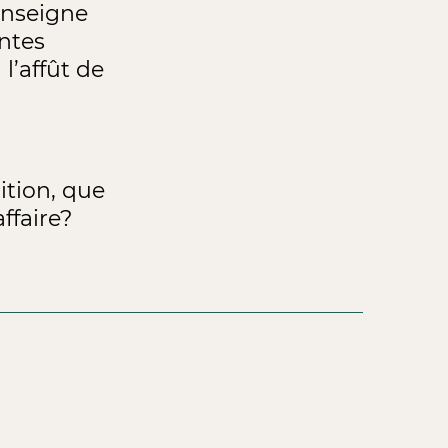
renseigne
entes
l’affût de
dition, que
ffaire?