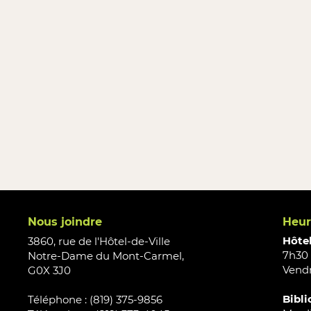
Nous joindre
Heur
Hôtel
3860, rue de l'Hôtel-de-Ville
7h30 
Notre-Dame du Mont-Carmel,
Vendr
G0X 3J0
Bibli
Téléphone : (819) 375-9856