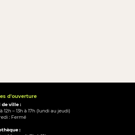
es d'ouverture
 de ville :
à 12h – 13h à 17h (lundi au jeudi)
edi : Fermé
othèque :